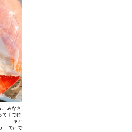
。 みなさ
って手で持
 ケーキと
。 ではで