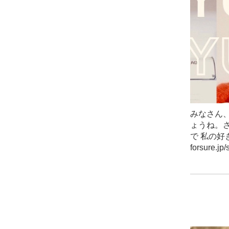
みなさん
ょうね。さ
で 私の好き
forsure.jp/