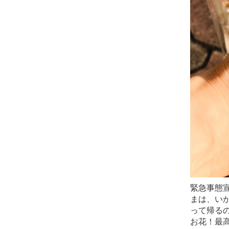
緊急事態
まは、い
って帰る
お花！最