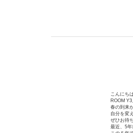
こんにち
ROOM 
春の到来
自分を変
ぜひお待
最近、5年