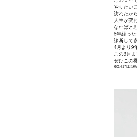
この５年
やりたいこ
訪れたか
人生が変
なればと
8年経っ
診断して
4月より
この3月
ぜひこの
※2月17日現