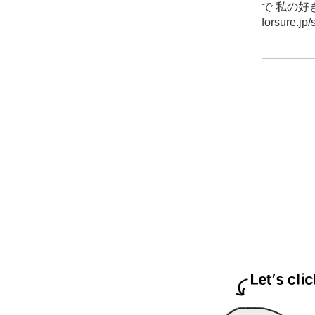
で 私の好き
forsure.jp/