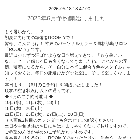
2026-05-18 18:47:00
2026年6月予約開始しました。
もう暑いかな、、？
初夏に向けての準備をROOM Yで！
皆様、こんにちは！ 神戸のパーソナルカラー＆骨格診断サロン
「ROOM Y」です。
最近は少しずつ汗ばむような日も増えてきて、「もう暑いか
な、、？」と感じる日も多くなってきましたね。 これからの季
節、薄着になるからこそ「自分に本当に似合う色やスタイル」を
知っておくと、毎日の服選びがグッと楽に、そして楽しくなりま
すよ！
本日より、【6月のご予約】を開始いたしました！
現在の空き状況は以下の通りです。
◆ 6月のご予約可能日 ◆
10日(水)、11日(木)、13(土)
18日(木)、20日(土)
21日(日)、25日(木)、27日(土)、28日(日)
（※画像2枚目のカレンダーも合わせてご確認ください）
土日や中旬以降のお日にちは埋まりやすくなっておりますので、
ご希望の方はお早めのご予約がおすすめです。
夏本番を迎える前に、ROOM Yであなただけの「似合う」を見つ