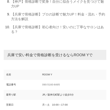
【神戸】骨格診断で変身！自分に似合うメイクを見つけて魅
力UP
【兵庫で骨格診断】プロの診断で魅力UP！料金・流れ・予約
方法を解説
【兵庫で骨格診断】初心者向け！安いのに丁寧なサロンはあ
る？
兵庫で安い料金で骨格診断を受けるならROOM Yで
名前
ROOM Y
電話番号
090-5160-8495
最寄り駅
JR／阪神元町駅より徒歩5分
営業日
月～土 10:00～17:00