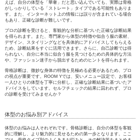
えば、自分の体型を「華奢」だと思い込んでいても、実際は骨格
がしっかりしている「ストレート」タイプである可能性もありま
す。また、インターネット上の情報には誤りが含まれている場合
もあり、正確な診断が難しいです。
プロの診断を受けると、客観的な分析に基づいた正確な診断結果
を得られます。また、専門家から体型の特徴や似合う服の素材、
デザイン、スタイリングなどを具体的にアドバイスしてもらえる
ため、診断結果をすぐに活用できます。さらに、自己診断では得
られない、自分に本当に似合う服を見つけるための具体的な方法
や、ファッション迷子から脱出するためのヒントを得られます。
骨格診断は、微妙な身体の特徴を見極める必要があるため、プロ
の視点が重要です。ROOM Yでは、安いメニュー設定で、お客様
一人ひとりの体型を丁寧に分析し、正確な診断結果に基づいたア
ドバイスをしています。セルフチェックの結果に囚われず、プロ
の診断を受けてみませんか？
体型のお悩み別アドバイス
体型のお悩みは人それぞれです。骨格診断は、自分の体型を客観
的に理解し、より魅力的に見せるための第一歩となります。ここ
では、骨格タイプ別のよくあるお悩みと、その解決策をまとめま