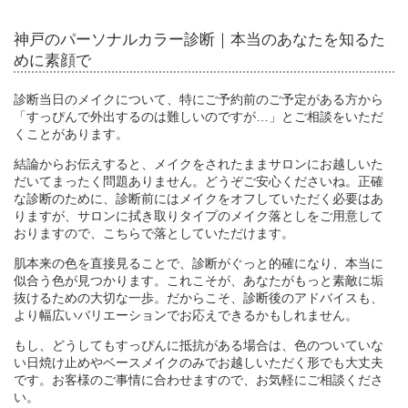
神戸のパーソナルカラー診断｜本当のあなたを知るた
めに素顔で
診断当日のメイクについて、特にご予約前のご予定がある方から
「すっぴんで外出するのは難しいのですが…」とご相談をいただ
くことがあります。
結論からお伝えすると、メイクをされたままサロンにお越しいた
だいてまったく問題ありません。どうぞご安心くださいね。正確
な診断のために、診断前にはメイクをオフしていただく必要はあ
りますが、サロンに拭き取りタイプのメイク落としをご用意して
おりますので、こちらで落としていただけます。
肌本来の色を直接見ることで、診断がぐっと的確になり、本当に
似合う色が見つかります。これこそが、あなたがもっと素敵に垢
抜けるための大切な一歩。だからこそ、診断後のアドバイスも、
より幅広いバリエーションでお応えできるかもしれません。
もし、どうしてもすっぴんに抵抗がある場合は、色のついていな
い日焼け止めやベースメイクのみでお越しいただく形でも大丈夫
です。お客様のご事情に合わせますので、お気軽にご相談くださ
い。