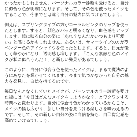
かったかもしれません。パーソナルカラー診断を受けると、自分
に似合う色が明確になります。そして、その色を使ったメイクを
することで、今までとは違う自分の魅力に気づけるでしょう。
例えば、スプリングタイプの方がコーラルピンクのリップを使っ
たとします。すると、顔色がパッと明るくなり、血色感もアップ
します。鏡に映る自分の姿に「あれ？なんだかいつもより可愛
い」と感じるかもしれません。あるいは、サマータイプの方がラ
ベンダー色のアイシャドウを使ったとします。すると、目元が優
しく華やかになり、透明感も増します。「こんな素敵な色のメイ
クが私に似合うんだ！」と新しい発見があるでしょう。
このように、自分に似合う色を使ったメイクは、まるで魔法のよ
うにあなたを輝かせてくれます。今まで気づかなかった自分の魅
力を発見し、自信を持てるのです。
毎日なんとなくしていたメイクが、パーソナルカラー診断を受け
た後には「今日はどんなメイクをしようかな？」とワクワクする
時間へと変わります。自分に似合う色がわかっているからこそ、
メイクの幅も広がり、新しい自分を見つける楽しさを味わえるの
です。そして、その新しい自分の姿に自信を持ち、自己肯定感を
高めていけるでしょう。