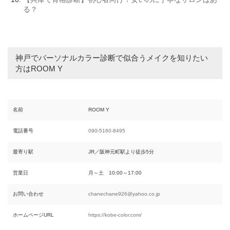
る？
神戸でパーソナルカラー診断で似合うメイクを知りたい
方はROOM Y
名前
ROOM Y
電話番号
090-5160-8495
最寄り駅
JR／阪神元町駅より徒歩5分
営業日
月～土 10:00～17:00
お問い合わせ
chanechane926@yahoo.co.jp
ホームページURL
https://kobe-color.com/