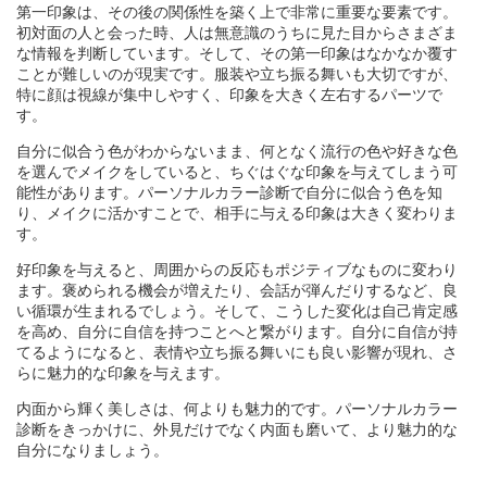
第一印象は、その後の関係性を築く上で非常に重要な要素です。
初対面の人と会った時、人は無意識のうちに見た目からさまざま
な情報を判断しています。そして、その第一印象はなかなか覆す
ことが難しいのが現実です。服装や立ち振る舞いも大切ですが、
特に顔は視線が集中しやすく、印象を大きく左右するパーツで
す。
自分に似合う色がわからないまま、何となく流行の色や好きな色
を選んでメイクをしていると、ちぐはぐな印象を与えてしまう可
能性があります。パーソナルカラー診断で自分に似合う色を知
り、メイクに活かすことで、相手に与える印象は大きく変わりま
す。
好印象を与えると、周囲からの反応もポジティブなものに変わり
ます。褒められる機会が増えたり、会話が弾んだりするなど、良
い循環が生まれるでしょう。そして、こうした変化は自己肯定感
を高め、自分に自信を持つことへと繋がります。自分に自信が持
てるようになると、表情や立ち振る舞いにも良い影響が現れ、さ
らに魅力的な印象を与えます。
内面から輝く美しさは、何よりも魅力的です。パーソナルカラー
診断をきっかけに、外見だけでなく内面も磨いて、より魅力的な
自分になりましょう。